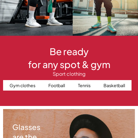
Be ready
for any spot & gym
Sport clothing
Gym clothes
Football
Tennis
Basketball
Glasses
are the