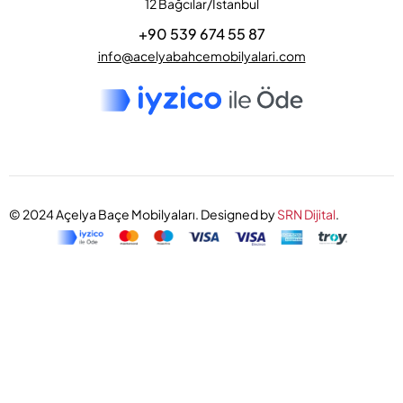
12 Bağcılar/Istanbul
+90 539 674 55 87
info@acelyabahcemobilyalari.com
© 2024 Açelya Baçe Mobilyaları. Designed by
SRN Dijital
.