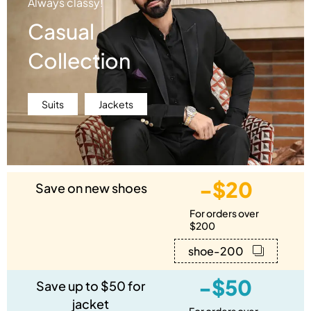
Always classy!
Casual
Collection
Suits
Jackets
-$20
Save on new shoes
For orders over
$200
shoe-200
-$50
Save up to $50 for
jacket