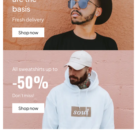
basis
Fresh delivery
Shop now
All sweatshirts up to
-50%
Don’t miss!
Shop now