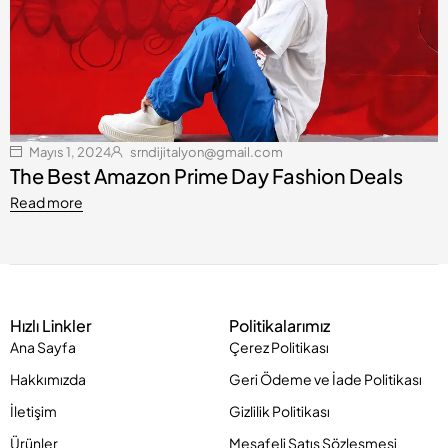
Mayıs 1, 2024
srndijitalyon@gmail.com
The Best Amazon Prime Day Fashion Deals
Read more
Hızlı Linkler
Politikalarımız
Ana Sayfa
Çerez Politikası
Hakkımızda
Geri Ödeme ve İade Politikası
İletişim
Gizlilik Politikası
Ürünler
Mesafeli Satış Sözleşmesi