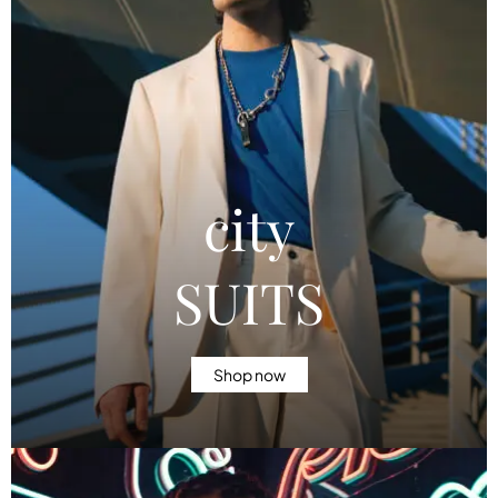
city
SUITS
Shop now