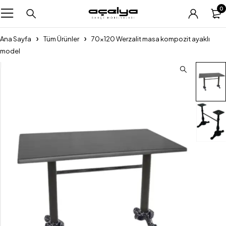
0
Ana Sayfa
Tüm Ürünler
70×120 Werzalit masa kompozit ayaklı
model