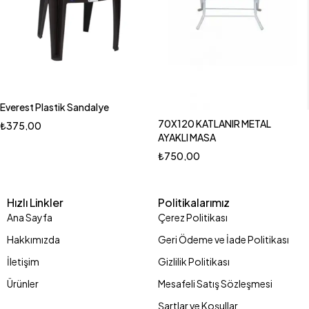
Everest Plastik Sandalye
70X120 KATLANIR METAL
₺
375,00
AYAKLI MASA
₺
750,00
Hızlı Linkler
Politikalarımız
Ana Sayfa
Çerez Politikası
Hakkımızda
Geri Ödeme ve İade Politikası
İletişim
Gizlilik Politikası
Ürünler
Mesafeli Satış Sözleşmesi
Şartlar ve Koşullar