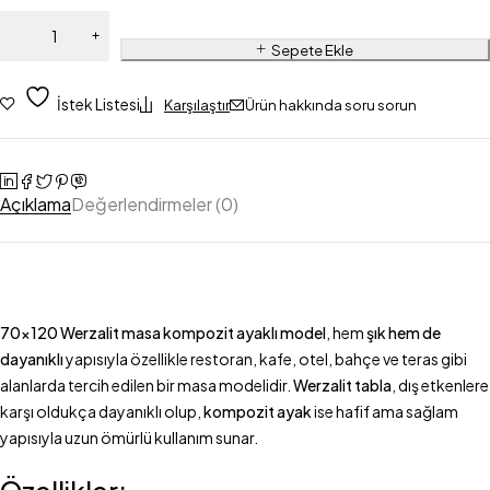
Sepete Ekle
İstek Listesi
Karşılaştır
Ürün hakkında soru sorun
Açıklama
Değerlendirmeler (0)
70×120 Werzalit masa kompozit ayaklı model
, hem
şık hem de
dayanıklı
yapısıyla özellikle restoran, kafe, otel, bahçe ve teras gibi
alanlarda tercih edilen bir masa modelidir.
Werzalit tabla
, dış etkenlere
karşı oldukça dayanıklı olup,
kompozit ayak
ise hafif ama sağlam
yapısıyla uzun ömürlü kullanım sunar.
Özellikler: