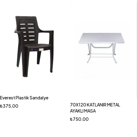
Everest Plastik Sandalye
70X120 KATLANIR METAL
₺
375,00
AYAKLI MASA
₺
750,00