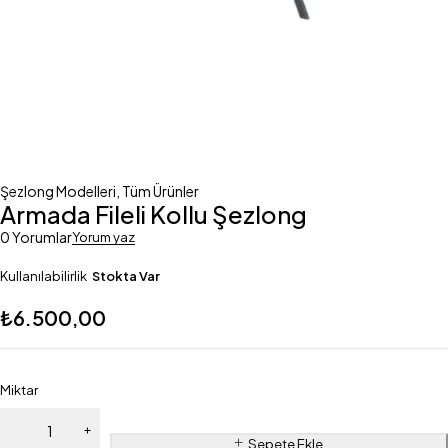
Şezlong Modelleri
,
Tüm Ürünler
Armada Fileli Kollu Şezlong
0 Yorumlar
Yorum yaz
Kullanılabilirlik
Stokta Var
₺
6.500,00
Miktar
Sepete Ekle