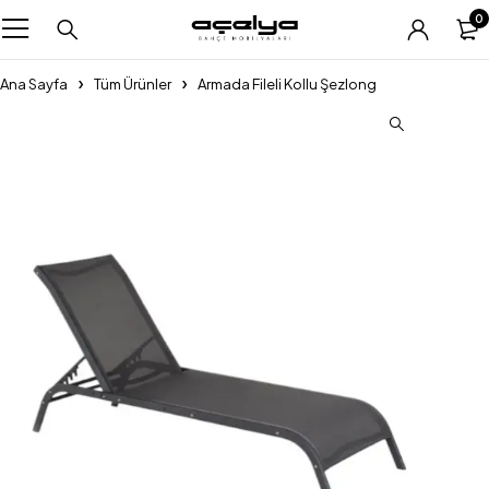
0
Ana Sayfa
Tüm Ürünler
Armada Fileli Kollu Şezlong