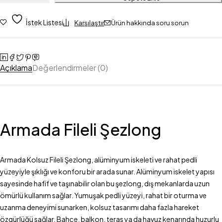
İstek Listesi
Karşılaştır
Ürün hakkında soru sorun
Açıklama
Değerlendirmeler (0)
Armada Fileli Şezlong
Armada Kolsuz Fileli Şezlong, alüminyum iskeleti ve rahat pedli
yüzeyiyle şıklığı ve konforu bir arada sunar. Alüminyum iskelet yapısı
sayesinde hafif ve taşınabilir olan bu şezlong, dış mekanlarda uzun
ömürlü kullanım sağlar. Yumuşak pedli yüzeyi, rahat bir oturma ve
uzanma deneyimi sunarken, kolsuz tasarımı daha fazla hareket
özgürlüğü sağlar. Bahçe, balkon, teras ya da havuz kenarında huzurlu