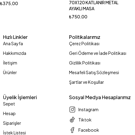
70X120 KATLANIR METAL
₺
375,00
AYAKLI MASA
₺
750,00
Hızlı Linkler
Politikalarımız
Ana Sayfa
Çerez Politikası
Hakkımızda
Geri Ödeme ve İade Politikası
İletişim
Gizlilik Politikası
Ürünler
Mesafeli Satış Sözleşmesi
Şartlar ve Koşullar
Üyelik İşlemleri
Sosyal Medya Hesaplarımız
Sepet
Instagram
Hesap
Tiktok
Siparişler
Facebook
İstek Listesi