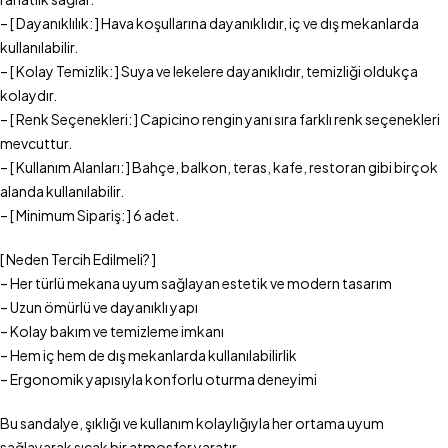
– [ Dayanıklılık: ] Hava koşullarına dayanıklıdır, iç ve dış mekanlarda
kullanılabilir.
– [ Kolay Temizlik: ] Suya ve lekelere dayanıklıdır, temizliği oldukça
kolaydır.
– [ Renk Seçenekleri: ] Capicino rengin yanı sıra farklı renk seçenekleri
mevcuttur.
– [ Kullanım Alanları: ] Bahçe, balkon, teras, kafe, restoran gibi birçok
alanda kullanılabilir.
– [ Minimum Sipariş: ] 6 adet.
[ Neden Tercih Edilmeli? ]
– Her türlü mekana uyum sağlayan estetik ve modern tasarım
– Uzun ömürlü ve dayanıklı yapı
– Kolay bakım ve temizleme imkanı
– Hem iç hem de dış mekanlarda kullanılabilirlik
– Ergonomik yapısıyla konforlu oturma deneyimi
Bu sandalye, şıklığı ve kullanım kolaylığıyla her ortama uyum
sağlayarak sıcak bir atmosfer yaratır