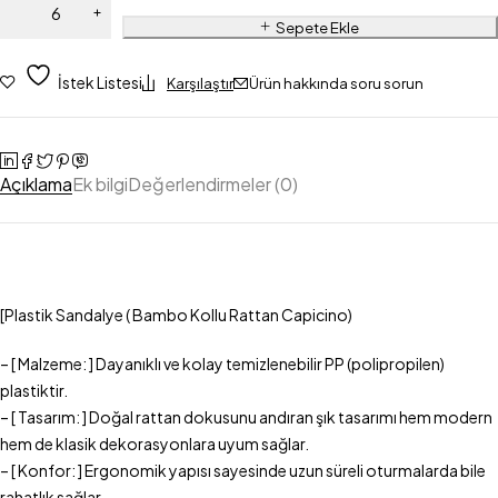
Sepete Ekle
İstek Listesi
Karşılaştır
Ürün hakkında soru sorun
Açıklama
Ek bilgi
Değerlendirmeler (0)
[Plastik Sandalye ( Bambo Kollu Rattan Capicino)
– [ Malzeme: ] Dayanıklı ve kolay temizlenebilir PP (polipropilen)
plastiktir.
– [ Tasarım: ] Doğal rattan dokusunu andıran şık tasarımı hem modern
hem de klasik dekorasyonlara uyum sağlar.
– [ Konfor: ] Ergonomik yapısı sayesinde uzun süreli oturmalarda bile
rahatlık sağlar.