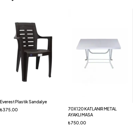
Everest Plastik Sandalye
70X120 KATLANIR METAL
₺
375,00
AYAKLI MASA
₺
750,00