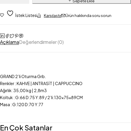
Sepete Ekle
İstek Listesi
Karşılaştır
Ürün hakkında soru sorun
Açıklama
Değerlendirmeler (0)
GRAND 2’li Oturma Grb.
Renkler : KAHVE | ANTRASİT | CAPPUCCINO
Ağırlık :35,00 kg | 2,8m3
Koltuk : G:66 D:75 Y:89 / 2’li:130x75x89CM
Masa : G:120 D:70 Y:77
En Çok Satanlar