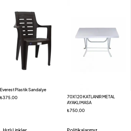
Everest Plastik Sandalye
70X120 KATLANIR METAL
₺
375,00
AYAKLI MASA
₺
750,00
Hızlı Linkler
Politikalarımız