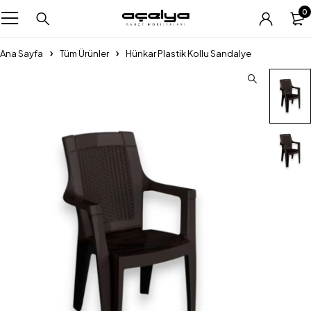
0
Ana Sayfa
Tüm Ürünler
Hünkar Plastik Kollu Sandalye