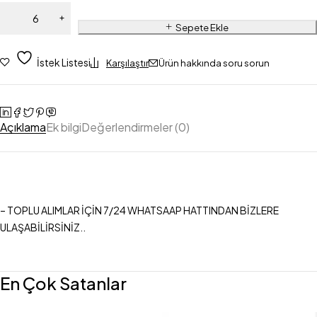
Sepete Ekle
İstek Listesi
Karşılaştır
Ürün hakkında soru sorun
Açıklama
Ek bilgi
Değerlendirmeler (0)
– TOPLU ALIMLAR İÇİN 7/24 WHATSAAP HATTINDAN BİZLERE
ULAŞABİLİRSİNİZ..
En Çok Satanlar