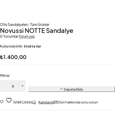
Ofis Sandalyeleri
,
Tüm Ürünler
Novussi NOTTE Sandalye
0 Yorumlar
Yorum yaz
Kullanılabilirlik
Stokta Var
₺
1.400,00
Miktar
Sepete Ekle
İstek Listesi
Karşılaştır
Ürün hakkında soru sorun