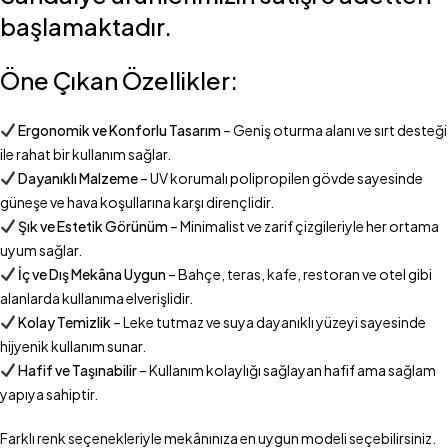
başlamaktadır.
Öne Çıkan Özellikler:
Ergonomik ve Konforlu Tasarım
– Geniş oturma alanı ve sırt desteği
ile rahat bir kullanım sağlar.
Dayanıklı Malzeme
– UV korumalı polipropilen gövde sayesinde
güneşe ve hava koşullarına karşı dirençlidir.
Şık ve Estetik Görünüm
– Minimalist ve zarif çizgileriyle her ortama
uyum sağlar.
İç ve Dış Mekâna Uygun
– Bahçe, teras, kafe, restoran ve otel gibi
alanlarda kullanıma elverişlidir.
Kolay Temizlik
– Leke tutmaz ve suya dayanıklı yüzeyi sayesinde
hijyenik kullanım sunar.
Hafif ve Taşınabilir
– Kullanım kolaylığı sağlayan hafif ama sağlam
yapıya sahiptir.
Farklı renk seçenekleriyle mekânınıza en uygun modeli seçebilirsiniz.