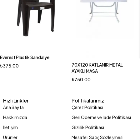
Everest Plastik Sandalye
70X120 KATLANIR METAL
₺
375,00
AYAKLI MASA
₺
750,00
Hızlı Linkler
Politikalarımız
Ana Sayfa
Çerez Politikası
Hakkımızda
Geri Ödeme ve İade Politikası
İletişim
Gizlilik Politikası
Ürünler
Mesafeli Satış Sözleşmesi