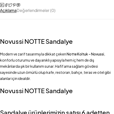
Açıklama
Değerlendirmeler (0)
Novussi NOTTE Sandalye
Modern ve zarif tasarımıyla dikkat çeken
Notte Koltuk – Novussi
,
konforlu oturumu ve dayanıklı yapısıyla hem iç hem de dış
mekânlarda şık bir kullanım sunar. Hafif ama sağlam gövdesi
sayesinde uzun ömürlü olup kafe, restoran, bahçe, teras ve otel gibi
alanlar için idealdir.
Novussi NOTTE Sandalye
Sandalye ürünlerimizin satışı 6 adetten