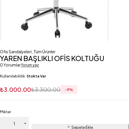
Ofis Sandalyeleri
,
Tüm Ürünler
YAREN BAŞLIKLI OFİS KOLTUĞU
0 Yorumlar
Yorum yaz
Kullanılabilirlik
Stokta Var
₺
3.000,00
₺
3.300,00
-
9
%
Miktar
Sepete Ekle