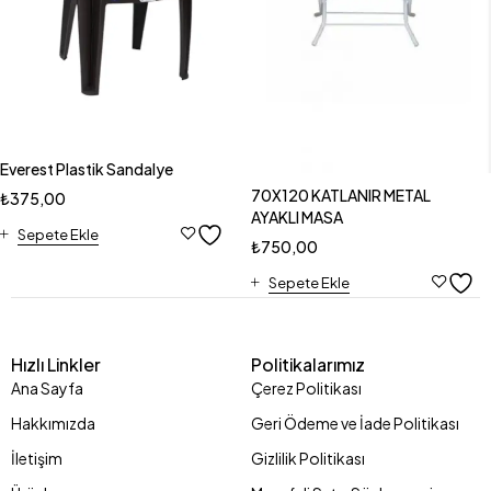
Everest Plastik Sandalye
70X120 KATLANIR METAL
₺
375,00
AYAKLI MASA
Sepete Ekle
₺
750,00
Sepete Ekle
Hızlı Linkler
Politikalarımız
Ana Sayfa
Çerez Politikası
Hakkımızda
Geri Ödeme ve İade Politikası
İletişim
Gizlilik Politikası