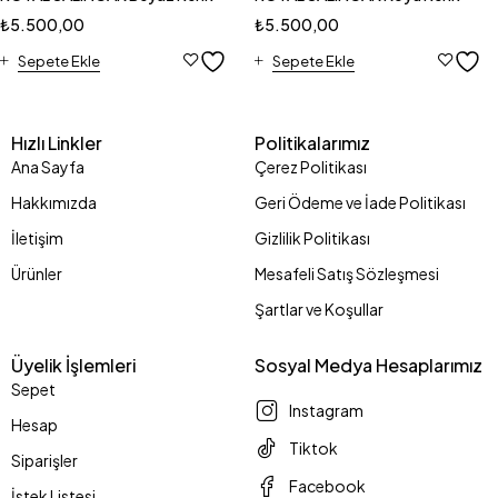
₺
5.500,00
₺
5.500,00
Sepete Ekle
Sepete Ekle
Hızlı Linkler
Politikalarımız
Ana Sayfa
Çerez Politikası
Hakkımızda
Geri Ödeme ve İade Politikası
İletişim
Gizlilik Politikası
Ürünler
Mesafeli Satış Sözleşmesi
Şartlar ve Koşullar
Üyelik İşlemleri
Sosyal Medya Hesaplarımız
Sepet
Instagram
Hesap
Tiktok
Siparişler
Facebook
İstek Listesi