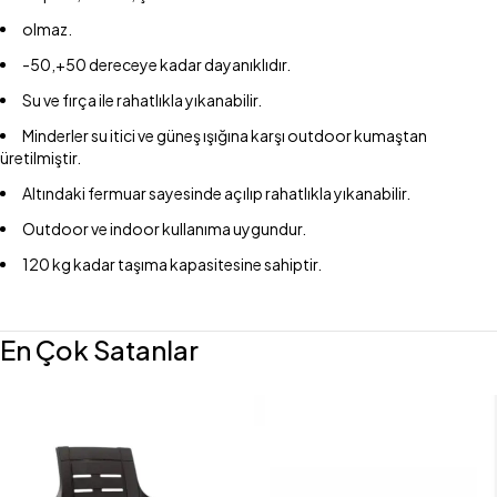
olmaz.
-50,+50 dereceye kadar dayanıklıdır.
Su ve fırça ile rahatlıkla yıkanabilir.
Minderler su itici ve güneş ışığına karşı outdoor kumaştan
üretilmiştir.
Altındaki fermuar sayesinde açılıp rahatlıkla yıkanabilir.
Outdoor ve indoor kullanıma uygundur.
120 kg kadar taşıma kapasitesine sahiptir.
En Çok Satanlar