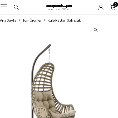
0
Ana Sayfa
Tüm Ürünler
Kule Rattan Salıncak