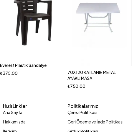
Everest Plastik Sandalye
70X120 KATLANIR METAL
₺
375,00
AYAKLI MASA
₺
750,00
Hızlı Linkler
Politikalarımız
Ana Sayfa
Çerez Politikası
Hakkımızda
Geri Ödeme ve İade Politikası
İletişim
Gizlilik Politikası