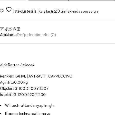
İstek Listesi
Karşılaştır
Ürün hakkında soru sorun
Açıklama
Değerlendirmeler (0)
Kule
Rattan
Salıncak
Renkler : KAHVE | ANTRASİT | CAPPUCCINO
Ağırlık :30,00 kg
Ölçüler : G:100 D:100 Y:130 /
İskelet : G:120 D:120 Y:200
Wintech rattandan yapılmıştır.
Kopma, kırılma, çatlama vs.